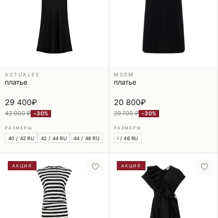
ACTUALEE
MSGM
платье
платье
29 400
₽
20 800
₽
42 000 ₽
29 700 ₽
−30%
−30%
РАЗМЕРЫ
РАЗМЕРЫ
40 / 42 RU
42 / 44 RU
44 / 46 RU
l / 46 RU
АКЦИЯ
АКЦИЯ