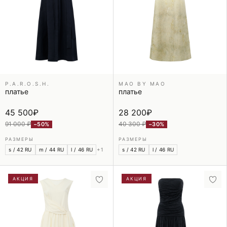
P.A.R.O.S.H.
MAO BY MAO
платье
платье
45 500
₽
28 200
₽
91 000 ₽
40 300 ₽
−50%
−30%
РАЗМЕРЫ
РАЗМЕРЫ
s / 42 RU
m / 44 RU
l / 46 RU
+1
s / 42 RU
l / 46 RU
АКЦИЯ
АКЦИЯ