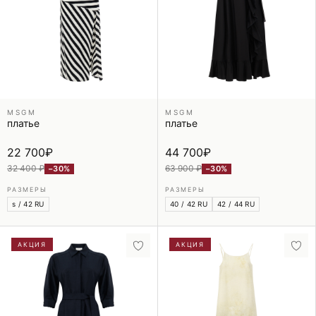
MSGM
MSGM
платье
платье
22 700
₽
44 700
₽
32 400 ₽
63 900 ₽
−30%
−30%
РАЗМЕРЫ
РАЗМЕРЫ
s / 42 RU
40 / 42 RU
42 / 44 RU
АКЦИЯ
АКЦИЯ