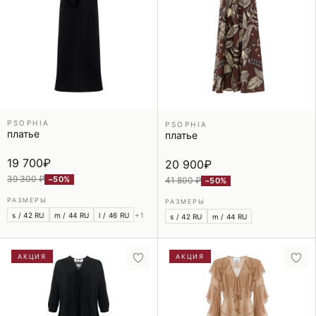
PSOPHIA
PSOPHIA
платье
платье
19 700
₽
20 900
₽
39 300 ₽
−50%
41 800 ₽
−50%
РАЗМЕРЫ
РАЗМЕРЫ
s / 42 RU
m / 44 RU
l / 46 RU
+1
s / 42 RU
m / 44 RU
АКЦИЯ
АКЦИЯ