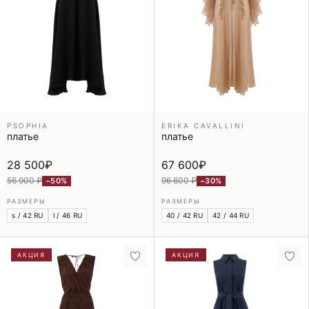
PSOPHIA
ERIKA CAVALLINI
платье
платье
28 500
₽
67 600
₽
56 900 ₽
96 600 ₽
−50%
−30%
РАЗМЕРЫ
РАЗМЕРЫ
s / 42 RU
l / 46 RU
40 / 42 RU
42 / 44 RU
АКЦИЯ
АКЦИЯ