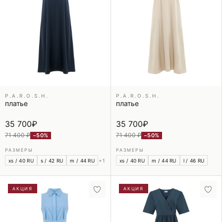
P.A.R.O.S.H.
P.A.R.O.S.H.
платье
платье
35 700
₽
35 700
₽
71 400 ₽
71 400 ₽
−50%
−50%
РАЗМЕРЫ
РАЗМЕРЫ
xs / 40 RU
s / 42 RU
m / 44 RU
+1
xs / 40 RU
m / 44 RU
l / 46 RU
АКЦИЯ
АКЦИЯ