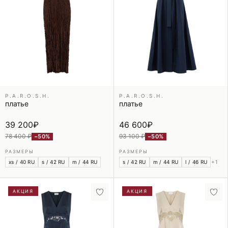
P.A.R.O.S.H.
P.A.R.O.S.H.
платье
платье
39 200
₽
46 600
₽
78 400 ₽
93 100 ₽
−50%
−50%
РАЗМЕРЫ
РАЗМЕРЫ
xs / 40 RU
s / 42 RU
m / 44 RU
s / 42 RU
m / 44 RU
l / 46 RU
+1
АКЦИЯ
АКЦИЯ