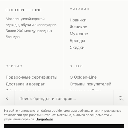
МАГАЗИН
Магазин дизайнерской
Новинки
одежды, обуви и аксессуаров.
Женское
Более 200 международных
Мужское
брендов.
Бренды
Скидки
СЕРВИС
О НАС
Подарочные сертификаты
О Golden-Line
Доставка и возврат
Отзывы покупателей
Оформление заказа
Условия работы
Поиск товаров
Способы оплаты
Политика
Акции и скидки
конфиденциальности
На сайте используются файлы cookie, системы веб-аналитики и рекламные
Контакты
Рассылка
ПОПУЛЯРНЫЕ ЗАПРОСЫ
технологии для работы интернет-магазина, анализа посещаемости и
улучшения сервиса.
Подробнее
MM6 Maison Margiela
Coperni
Dolce & Gabbana
© 2026 GOLDEN-LINE ·
8-800-551-00-28