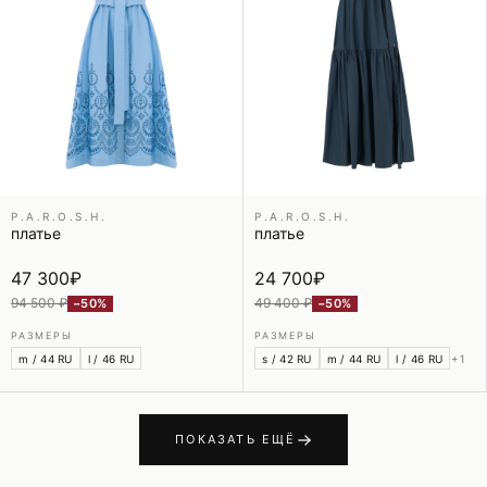
P.A.R.O.S.H.
P.A.R.O.S.H.
платье
платье
47 300
₽
24 700
₽
94 500 ₽
49 400 ₽
−50%
−50%
РАЗМЕРЫ
РАЗМЕРЫ
m / 44 RU
l / 46 RU
s / 42 RU
m / 44 RU
l / 46 RU
+1
ПОКАЗАТЬ ЕЩЁ