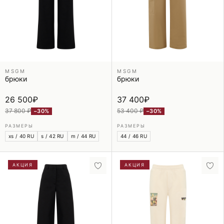
MSGM
MSGM
брюки
брюки
26 500
₽
37 400
₽
37 800 ₽
53 400 ₽
−30%
−30%
РАЗМЕРЫ
РАЗМЕРЫ
xs / 40 RU
s / 42 RU
m / 44 RU
44 / 46 RU
АКЦИЯ
АКЦИЯ