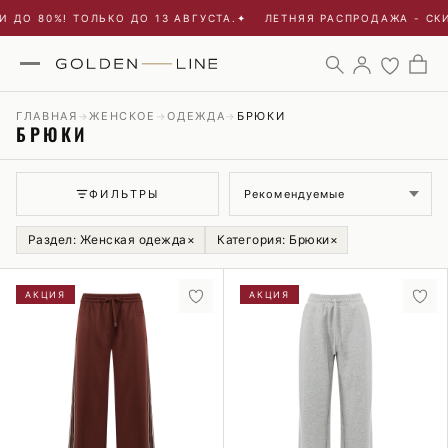
О 80%! ТОЛЬКО ДО 13 АВГУСТА.
✦
ЛЕТНЯЯ РАСПРОДАЖА - СКИДК
ГЛАВНАЯ
ЖЕНСКОЕ
ОДЕЖДА
БРЮКИ
→
→
→
БРЮКИ
Сортировка
ФИЛЬТРЫ
Раздел: Женская одежда
×
Категория: Брюки
×
АКЦИЯ
АКЦИЯ