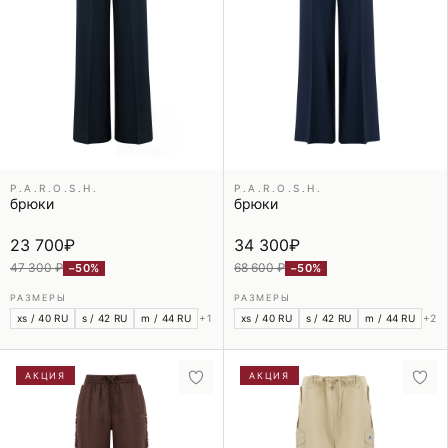
P.A.R.O.S.H.
P.A.R.O.S.H.
брюки
брюки
23 700
₽
34 300
₽
47 300 ₽
68 600 ₽
−50%
−50%
РАЗМЕРЫ
РАЗМЕРЫ
xs / 40 RU
s / 42 RU
m / 44 RU
+1
xs / 40 RU
s / 42 RU
m / 44 RU
+2
АКЦИЯ
АКЦИЯ