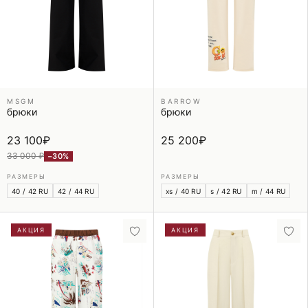
MSGM
BARROW
брюки
брюки
23 100
₽
25 200
₽
33 000 ₽
−30%
РАЗМЕРЫ
РАЗМЕРЫ
40 / 42 RU
42 / 44 RU
xs / 40 RU
s / 42 RU
m / 44 RU
АКЦИЯ
АКЦИЯ