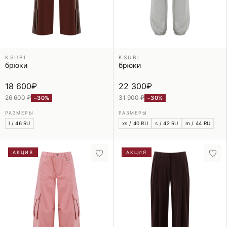
KSUBI
KSUBI
брюки
брюки
18 600
₽
22 300
₽
26 600 ₽
31 900 ₽
−30%
−30%
РАЗМЕРЫ
РАЗМЕРЫ
l / 46 RU
xs / 40 RU
s / 42 RU
m / 44 RU
АКЦИЯ
АКЦИЯ