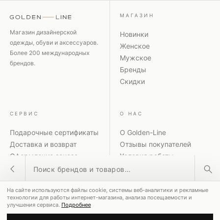
МАГАЗИН
Магазин дизайнерской
Новинки
одежды, обуви и аксессуаров.
Женское
Более 200 международных
Мужское
брендов.
Бренды
Скидки
СЕРВИС
О НАС
Подарочные сертификаты
О Golden-Line
Доставка и возврат
Отзывы покупателей
Оформление заказа
Условия работы
Поиск товаров
Способы оплаты
Политика
Акции и скидки
конфиденциальности
На сайте используются файлы cookie, системы веб-аналитики и рекламные
Контакты
Рассылка
ПОПУЛЯРНЫЕ ЗАПРОСЫ
технологии для работы интернет-магазина, анализа посещаемости и
улучшения сервиса.
Подробнее
MM6 Maison Margiela
Coperni
Dolce & Gabbana
© 2026 GOLDEN-LINE ·
8-800-551-00-28