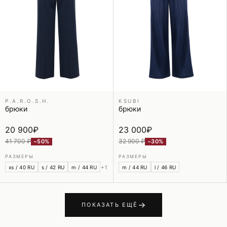
P.A.R.O.S.H.
KSUBI
брюки
брюки
20 900
₽
23 000
₽
41 700 ₽
32 900 ₽
−50%
−30%
РАЗМЕРЫ
РАЗМЕРЫ
xs / 40 RU
s / 42 RU
m / 44 RU
+1
m / 44 RU
l / 46 RU
ПОКАЗАТЬ ЕЩЁ