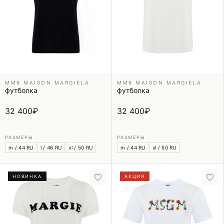
MM6 MAISON MARGIELA
MM6 MAISON MARGIELA
футболка
футболка
32 400
₽
32 400
₽
РАЗМЕРЫ
РАЗМЕРЫ
m / 44 RU
l / 46 RU
xl / 50 RU
m / 44 RU
xl / 50 RU
НОВИНКА
АКЦИЯ