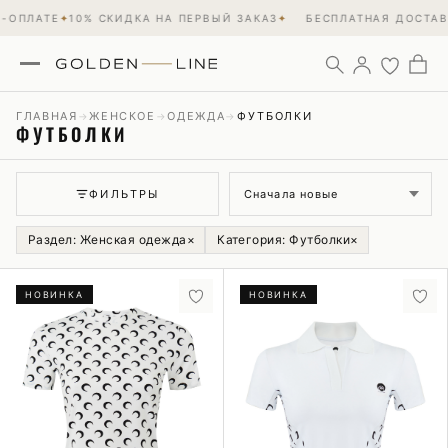
ЛАТЕ
✦
10% СКИДКА НА ПЕРВЫЙ ЗАКАЗ
✦
БЕСПЛАТНАЯ ДОСТАВКА 
ГЛАВНАЯ
ЖЕНСКОЕ
ОДЕЖДА
ФУТБОЛКИ
→
→
→
ФУТБОЛКИ
Сортировка
ФИЛЬТРЫ
Раздел: Женская одежда
×
Категория: Футболки
×
НОВИНКА
НОВИНКА