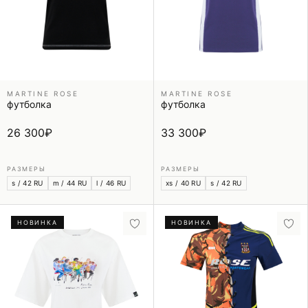
MARTINE ROSE
MARTINE ROSE
футболка
футболка
26 300
₽
33 300
₽
РАЗМЕРЫ
РАЗМЕРЫ
s / 42 RU
m / 44 RU
l / 46 RU
xs / 40 RU
s / 42 RU
НОВИНКА
НОВИНКА