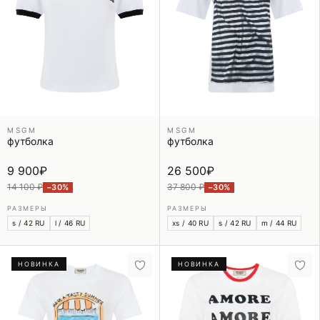
MSGM
MSGM
футболка
футболка
9 900
₽
26 500
₽
14 100 ₽
37 800 ₽
−30%
−30%
РАЗМЕРЫ
РАЗМЕРЫ
s / 42 RU
l / 46 RU
xs / 40 RU
s / 42 RU
m / 44 RU
НОВИНКА
НОВИНКА