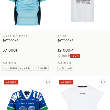
MARTINE ROSE
KSUBI
футболка
футболка
57 800
₽
12 000
₽
17 200 ₽
−30%
РАЗМЕРЫ
РАЗМЕРЫ
xs / 40 RU
s / 42 RU
m / 44 RU
xs/s
m/l
АКЦИЯ
АКЦИЯ