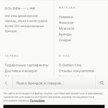
МАГАЗИН
Магазин дизайнерской
Новинки
одежды, обуви и аксессуаров.
Женское
Более 200 международных
Мужское
брендов.
Бренды
Скидки
СЕРВИС
О НАС
Подарочные сертификаты
О Golden-Line
Доставка и возврат
Отзывы покупателей
Оформление заказа
Условия работы
Поиск товаров
Способы оплаты
Политика
Акции и скидки
конфиденциальности
На сайте используются файлы cookie, системы веб-аналитики и рекламные
Контакты
Рассылка
ПОПУЛЯРНЫЕ ЗАПРОСЫ
технологии для работы интернет-магазина, анализа посещаемости и
улучшения сервиса.
Подробнее
MM6 Maison Margiela
Coperni
Dolce & Gabbana
© 2026 GOLDEN-LINE ·
8-800-551-00-28