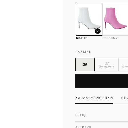
Шубы и дубленки
Юбки
✓
Белый
Розовый
РАЗМЕР
37
36
УВЕДОМИТЬ
УВ
ХАРАКТЕРИСТИКИ
ОП
БРЕНД
АРТИКУЛ