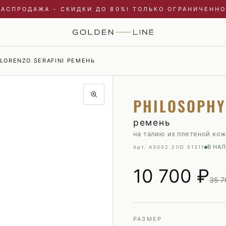
РАСПРОДАЖА - СКИДКИ ДО 80%! ТОЛЬКО ОГРАНИЧЕННО
 LORENZO SERAFINI РЕМЕНЬ
Купальники и пляжные туники
Пиджаки
PHILOSOPHY
Куртки
Плавки
Пальто и плащи
Пуховики
ремень
на талию из плетеной ко
Платья
Рубашки
В НА
Арт. A3002.21
ID 51311
Пуховики
Свитшоты и худи
Свитшоты и худи
Трикотаж
10 700
₽
35 7
Топы и майки
Футболки
Футболки
Шорты
Шорты
РАЗМЕР