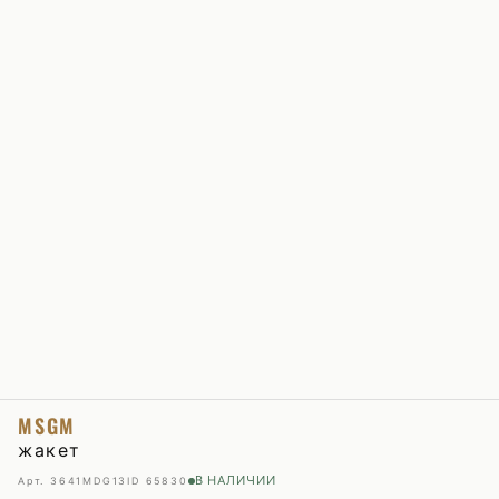
MSGM
жакет
В НАЛИЧИИ
Арт. 3641MDG13
ID 65830