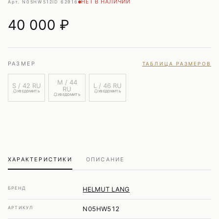
НЕТ В НАЛИЧИИ
Арт. N05HW512
ID 62916
40 000
₽
РАЗМЕР
ТАБЛИЦА РАЗМЕРОВ
M / 44
S / 42 RU
L / 46 RU
RU
УВЕДОМИТЬ
УВЕДОМИТЬ
УВЕДОМИТЬ
ХАРАКТЕРИСТИКИ
ОПИСАНИЕ
БРЕНД
HELMUT LANG
АРТИКУЛ
N05HW512