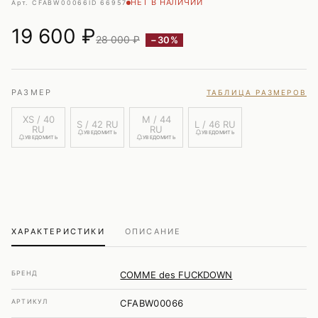
НЕТ В НАЛИЧИИ
Арт. CFABW00066
ID 66957
19 600
₽
28 000 ₽
−30%
РАЗМЕР
ТАБЛИЦА РАЗМЕРОВ
XS / 40
M / 44
S / 42 RU
L / 46 RU
RU
RU
УВЕДОМИТЬ
УВЕДОМИТЬ
УВЕДОМИТЬ
УВЕДОМИТЬ
ХАРАКТЕРИСТИКИ
ОПИСАНИЕ
БРЕНД
COMME des FUCKDOWN
АРТИКУЛ
CFABW00066