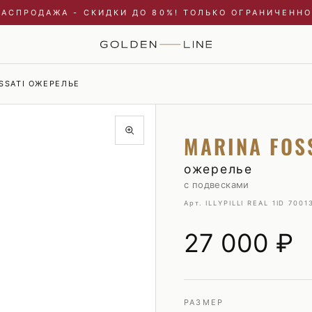
РАСПРОДАЖА - СКИДКИ ДО 80%! ТОЛЬКО ОГРАНИЧЕННО
SSATI ОЖЕРЕЛЬЕ
Купальники и пляжные туники
Пиджаки
MARINA FOS
Куртки
Плавки
Пальто и плащи
Пуховики
ожерелье
с подвесками
Платья
Рубашки
Арт. ILLYPILLI REAL 1
ID 7001
Пуховики
Свитшоты и худи
Свитшоты и худи
Трикотаж
27 000
₽
Топы и майки
Футболки
Футболки
Шорты
Шорты
РАЗМЕР