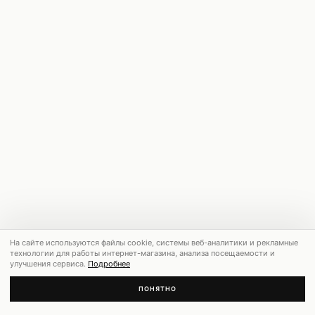
На сайте используются файлы cookie, системы веб-аналитики и рекламные
технологии для работы интернет-магазина, анализа посещаемости и
улучшения сервиса.
Подробнее
ПОНЯТНО