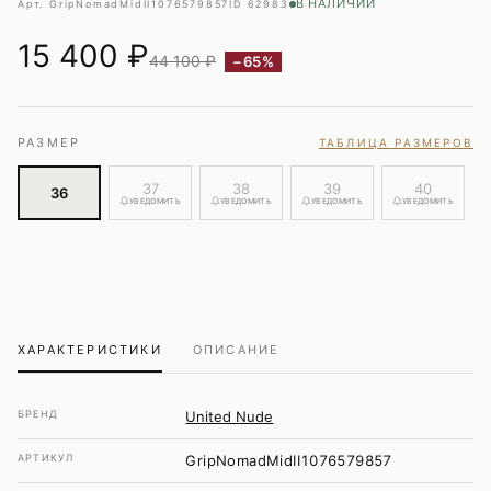
В НАЛИЧИИ
Арт. GripNomadMidII1076579857
ID 62983
15 400
₽
44 100 ₽
−65%
РАЗМЕР
ТАБЛИЦА РАЗМЕРОВ
37
38
39
40
36
УВЕДОМИТЬ
УВЕДОМИТЬ
УВЕДОМИТЬ
УВЕДОМИТЬ
ХАРАКТЕРИСТИКИ
ОПИСАНИЕ
БРЕНД
United Nude
АРТИКУЛ
GripNomadMidII1076579857