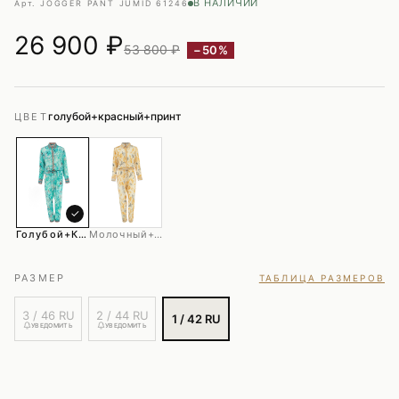
В НАЛИЧИИ
Арт. JOGGER PANT JUM
ID 61246
26 900
₽
53 800 ₽
−50%
голубой+красный+принт
ЦВЕТ
✓
Голубой+красный+принт
Молочный+желтый
РАЗМЕР
ТАБЛИЦА РАЗМЕРОВ
3 / 46 RU
2 / 44 RU
1 / 42 RU
УВЕДОМИТЬ
УВЕДОМИТЬ