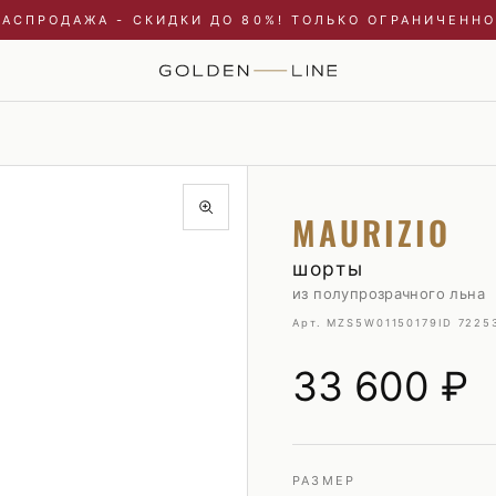
РАСПРОДАЖА - СКИДКИ ДО 80%! ТОЛЬКО ОГРАНИЧЕННО
Купальники и пляжные туники
Пиджаки
MAURIZIO
Куртки
Плавки
Пальто и плащи
Пуховики
шорты
из полупрозрачного льна
Платья
Рубашки
Арт. MZS5W01150179
ID 7225
Пуховики
Свитшоты и худи
Свитшоты и худи
Трикотаж
33 600
₽
Топы и майки
Футболки
Футболки
Шорты
Шорты
РАЗМЕР