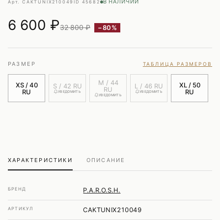
В НАЛИЧИИ
Арт. CAKTUNIX210049
ID 45682
6 600
₽
32 800 ₽
−80%
РАЗМЕР
ТАБЛИЦА РАЗМЕРОВ
M / 44
XS / 40
XL / 50
S / 42 RU
L / 46 RU
RU
RU
RU
УВЕДОМИТЬ
УВЕДОМИТЬ
УВЕДОМИТЬ
ХАРАКТЕРИСТИКИ
ОПИСАНИЕ
БРЕНД
P.A.R.O.S.H.
АРТИКУЛ
CAKTUNIX210049