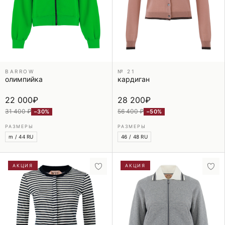
BARROW
№ 21
олимпийка
кардиган
22 000
₽
28 200
₽
31 400 ₽
56 400 ₽
−30%
−50%
РАЗМЕРЫ
РАЗМЕРЫ
m / 44 RU
46 / 48 RU
АКЦИЯ
АКЦИЯ