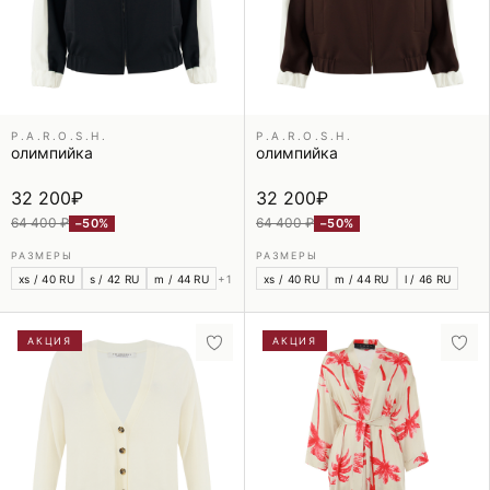
P.A.R.O.S.H.
P.A.R.O.S.H.
олимпийка
олимпийка
32 200
₽
32 200
₽
64 400 ₽
64 400 ₽
−50%
−50%
РАЗМЕРЫ
РАЗМЕРЫ
xs / 40 RU
s / 42 RU
m / 44 RU
+1
xs / 40 RU
m / 44 RU
l / 46 RU
АКЦИЯ
АКЦИЯ