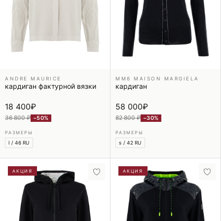
ANDRE MAURICE
MM6 MAISON MARGIELA
кардиган фактурной вязки
кардиган
18 400
₽
58 000
₽
36 800 ₽
82 800 ₽
−50%
−30%
РАЗМЕРЫ
РАЗМЕРЫ
l / 46 RU
s / 42 RU
АКЦИЯ
АКЦИЯ