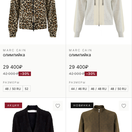
MARC CAIN
MARC CAIN
олимпийка
олимпийка
29 400
₽
29 400
₽
42 000 ₽
42 000 ₽
−30%
−30%
РАЗМЕРЫ
РАЗМЕРЫ
48 / 50 RU
52
44 / 46 RU
46 / 48 RU
48 / 50 RU
АКЦИЯ
НОВИНКА