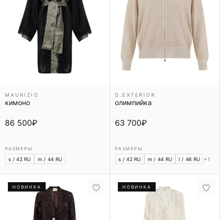
MAURIZIO
D.EXTERIOR
кимоно
олимпийка
86 500
₽
63 700
₽
РАЗМЕРЫ
РАЗМЕРЫ
s / 42 RU
m / 44 RU
s / 42 RU
m / 44 RU
l / 46 RU
+1
НОВИНКА
НОВИНКА