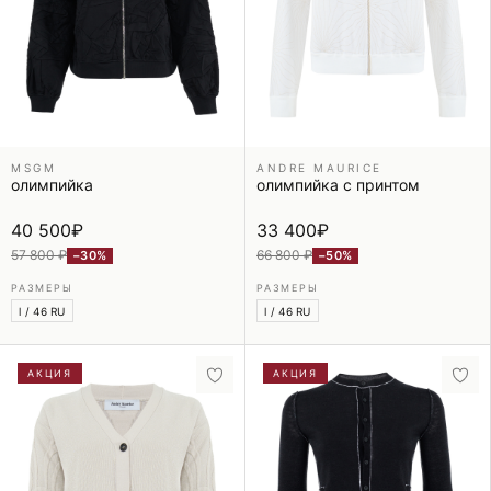
MSGM
ANDRE MAURICE
олимпийка
олимпийка с принтом
40 500
₽
33 400
₽
57 800 ₽
66 800 ₽
−30%
−50%
РАЗМЕРЫ
РАЗМЕРЫ
l / 46 RU
l / 46 RU
АКЦИЯ
АКЦИЯ