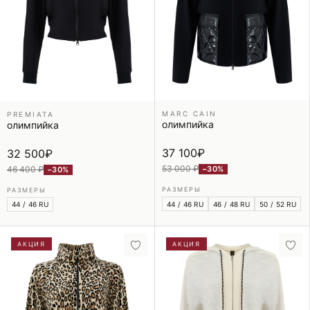
MARC CAIN
PREMIATA
олимпийка
олимпийка
37 100
₽
32 500
₽
53 000 ₽
46 400 ₽
−30%
−30%
РАЗМЕРЫ
РАЗМЕРЫ
44 / 46 RU
46 / 48 RU
50 / 52 RU
44 / 46 RU
АКЦИЯ
АКЦИЯ