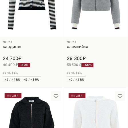
№ 21
№ 21
кардиган
олимпийка
24 700
₽
29 300
₽
49 400 ₽
58 500 ₽
−50%
−50%
РАЗМЕРЫ
РАЗМЕРЫ
42 / 44 RU
46 / 48 RU
40 / 42 RU
АКЦИЯ
АКЦИЯ