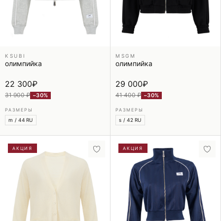
KSUBI
MSGM
олимпийка
олимпийка
22 300
₽
29 000
₽
31 900 ₽
41 400 ₽
−30%
−30%
РАЗМЕРЫ
РАЗМЕРЫ
m / 44 RU
s / 42 RU
АКЦИЯ
АКЦИЯ