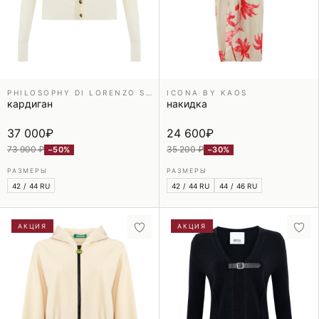
PHILOSOPHY DI LORENZO SERAFINI
ICONA BY KAOS
кардиган
накидка
37 000
₽
24 600
₽
73 900 ₽
35 200 ₽
−50%
−30%
РАЗМЕРЫ
РАЗМЕРЫ
42 / 44 RU
42 / 44 RU
44 / 46 RU
АКЦИЯ
АКЦИЯ