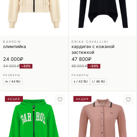
BARROW
ERIKA CAVALLINI
олимпийка
кардиган с кожаной
застежкой
24 000
₽
47 800
₽
34 300 ₽
68 300 ₽
−30%
−30%
РАЗМЕРЫ
РАЗМЕРЫ
m / 44 RU
s / 42 RU
l / 46 RU
АКЦИЯ
АКЦИЯ