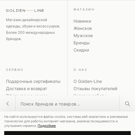
МАГАЗИН
Магазин дизайнерской
Новинки
одежды, обуви и аксессуаров.
Женское
Более 200 международных
Мужское
брендов.
Бренды
Скидки
СЕРВИС
О НАС
Подарочные сертификаты
О Golden-Line
Доставка и возврат
Отзывы покупателей
Оформление заказа
Условия работы
Поиск товаров
Способы оплаты
Политика
Акции и скидки
конфиденциальности
На сайте используются файлы cookie, системы веб-аналитики и рекламные
Контакты
Рассылка
ПОПУЛЯРНЫЕ ЗАПРОСЫ
технологии для работы интернет-магазина, анализа посещаемости и
улучшения сервиса.
Подробнее
MM6 Maison Margiela
Coperni
Dolce & Gabbana
© 2026 GOLDEN-LINE ·
8-800-551-00-28