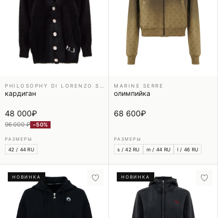
PHILOSOPHY DI LORENZO SERAFINI
MARINE SERRE
кардиган
олимпийка
48 000
₽
68 600
₽
96 000 ₽
−50%
РАЗМЕРЫ
РАЗМЕРЫ
42 / 44 RU
s / 42 RU
m / 44 RU
l / 46 RU
НОВИНКА
НОВИНКА