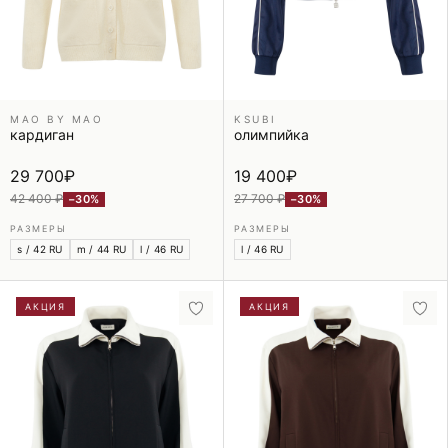
MAO BY MAO
KSUBI
кардиган
олимпийка
29 700
₽
19 400
₽
42 400 ₽
27 700 ₽
−30%
−30%
РАЗМЕРЫ
РАЗМЕРЫ
s / 42 RU
m / 44 RU
l / 46 RU
l / 46 RU
АКЦИЯ
АКЦИЯ