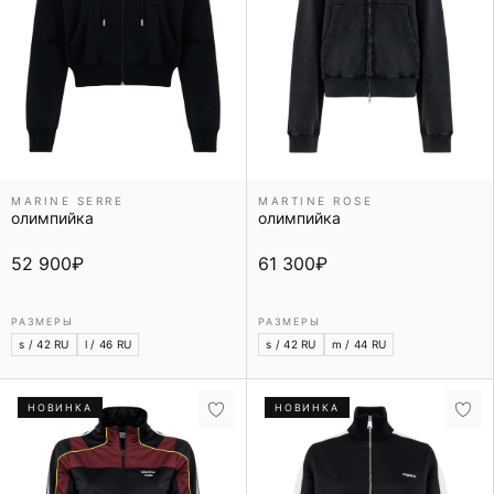
MARINE SERRE
MARTINE ROSE
олимпийка
олимпийка
52 900
₽
61 300
₽
РАЗМЕРЫ
РАЗМЕРЫ
s / 42 RU
l / 46 RU
s / 42 RU
m / 44 RU
НОВИНКА
НОВИНКА