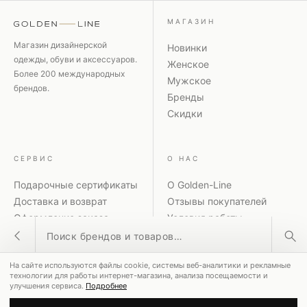
МАГАЗИН
Магазин дизайнерской
Новинки
одежды, обуви и аксессуаров.
Женское
Более 200 международных
Мужское
брендов.
Бренды
Скидки
СЕРВИС
О НАС
Подарочные сертификаты
О Golden-Line
Доставка и возврат
Отзывы покупателей
Оформление заказа
Условия работы
Поиск товаров
Способы оплаты
Политика
Акции и скидки
конфиденциальности
На сайте используются файлы cookie, системы веб-аналитики и рекламные
Контакты
Рассылка
ПОПУЛЯРНЫЕ ЗАПРОСЫ
технологии для работы интернет-магазина, анализа посещаемости и
улучшения сервиса.
Подробнее
MM6 Maison Margiela
Coperni
Dolce & Gabbana
© 2026 GOLDEN-LINE ·
8-800-551-00-28