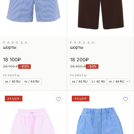
P.A.R.O.S.H.
P.A.R.O.S.H.
шорты
шорты
18 100
₽
18 200
₽
36 100 ₽
36 400 ₽
−50%
−50%
РАЗМЕРЫ
РАЗМЕРЫ
xs / 40 RU
m / 44 RU
xs / 40 RU
s / 42 RU
m / 44 RU
+1
АКЦИЯ
АКЦИЯ