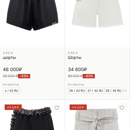
AREA
AREA
шорты
Шорты
46 000
₽
34 600
₽
92 000 ₽
69 200 ₽
−50%
−50%
РАЗМЕРЫ
РАЗМЕРЫ
s / 42 RU
26 / 42 RU
27 / 42 RU
28 / 44 RU
+1
АКЦИЯ
АКЦИЯ