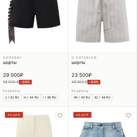
COPERNI
D.EXTERIOR
шорты
шорты
29 000
₽
23 500
₽
58 000 ₽
46 900 ₽
−50%
−50%
РАЗМЕРЫ
РАЗМЕРЫ
s / 42 RU
m / 44 RU
l / 46 RU
40 / 42 RU
42 / 44 RU
АКЦИЯ
АКЦИЯ