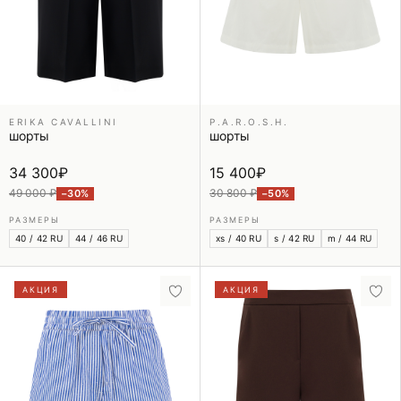
ERIKA CAVALLINI
P.A.R.O.S.H.
шорты
шорты
34 300
₽
15 400
₽
49 000 ₽
30 800 ₽
−30%
−50%
РАЗМЕРЫ
РАЗМЕРЫ
40 / 42 RU
44 / 46 RU
xs / 40 RU
s / 42 RU
m / 44 RU
АКЦИЯ
АКЦИЯ