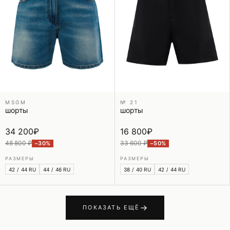
MSGM
№ 21
шорты
шорты
34 200
₽
16 800
₽
48 800 ₽
33 600 ₽
−30%
−50%
РАЗМЕРЫ
РАЗМЕРЫ
42 / 44 RU
44 / 46 RU
38 / 40 RU
42 / 44 RU
ПОКАЗАТЬ ЕЩЁ