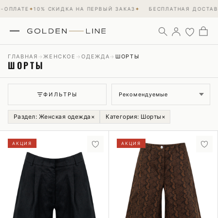
ЛАТЕ
✦
10% СКИДКА НА ПЕРВЫЙ ЗАКАЗ
✦
БЕСПЛАТНАЯ ДОСТАВКА П
ГЛАВНАЯ
ЖЕНСКОЕ
ОДЕЖДА
ШОРТЫ
→
→
→
ШОРТЫ
Сортировка
ФИЛЬТРЫ
Раздел: Женская одежда
×
Категория: Шорты
×
АКЦИЯ
АКЦИЯ