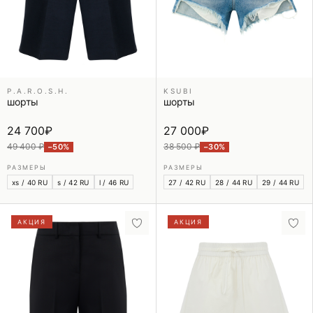
P.A.R.O.S.H.
KSUBI
шорты
шорты
24 700
₽
27 000
₽
49 400 ₽
38 500 ₽
−50%
−30%
РАЗМЕРЫ
РАЗМЕРЫ
xs / 40 RU
s / 42 RU
l / 46 RU
27 / 42 RU
28 / 44 RU
29 / 44 RU
АКЦИЯ
АКЦИЯ