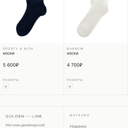
SPORTY & RICH
BARROW
носки
носки
5 600
₽
4 700
₽
РАЗМЕРЫ
РАЗМЕРЫ
u
u
МАГАЗИН
Магазин дизайнерской
Новинки