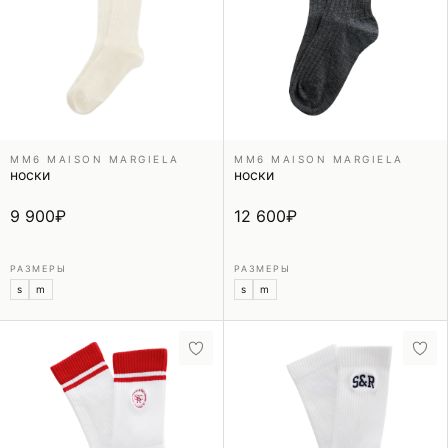
MM6 MAISON MARGIELA
MM6 MAISON MARGIELA
носки
носки
9 900
₽
12 600
₽
РАЗМЕРЫ
РАЗМЕРЫ
s
m
s
m