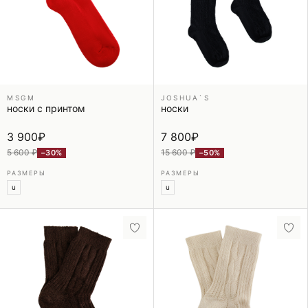
MSGM
JOSHUA`S
носки с принтом
носки
3 900
₽
7 800
₽
5 600 ₽
15 600 ₽
−30%
−50%
РАЗМЕРЫ
РАЗМЕРЫ
u
u