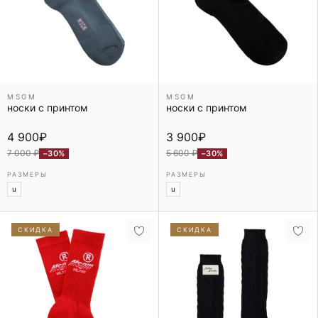
MSGM
MSGM
носки с принтом
носки с принтом
4 900
₽
3 900
₽
7 000 ₽
5 600 ₽
−30%
−30%
РАЗМЕРЫ
РАЗМЕРЫ
u
u
СКИДКА
СКИДКА