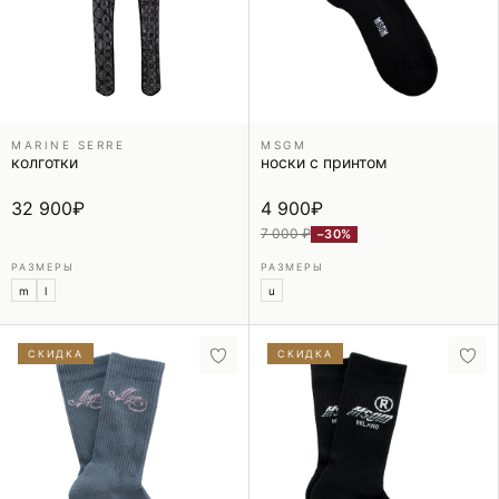
MARINE SERRE
MSGM
колготки
носки с принтом
32 900
₽
4 900
₽
7 000 ₽
−30%
РАЗМЕРЫ
РАЗМЕРЫ
m
l
u
СКИДКА
СКИДКА