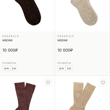
PESERICO
PESERICO
носки
носки
10 000
₽
10 000
₽
РАЗМЕРЫ
РАЗМЕРЫ
s/m
l/xl
s/m
l/xl