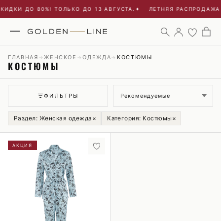
КИДКИ ДО 80%! ТОЛЬКО ДО 13 АВГУСТА.
✦
ЛЕТНЯЯ РАСПРОДАЖА 
ГЛАВНАЯ
ЖЕНСКОЕ
ОДЕЖДА
КОСТЮМЫ
→
→
→
КОСТЮМЫ
Сортировка
ФИЛЬТРЫ
Раздел: Женская одежда
×
Категория: Костюмы
×
АКЦИЯ