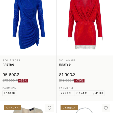
SOLANGEL
SOLANGEL
платье
платье
95 600
₽
81 900
₽
273 000 ₽
273 000 ₽
−65%
−70%
РАЗМЕРЫ
РАЗМЕРЫ
l / 46 RU
s / 42 RU
m / 44 RU
l / 46 RU
СКИДКА
СКИДКА