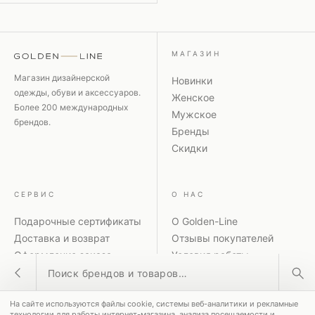
МАГАЗИН
Магазин дизайнерской
Новинки
одежды, обуви и аксессуаров.
Женское
Более 200 международных
Мужское
брендов.
Бренды
Скидки
СЕРВИС
О НАС
Подарочные сертификаты
О Golden-Line
Доставка и возврат
Отзывы покупателей
Оформление заказа
Условия работы
Поиск товаров
Способы оплаты
Политика
Акции и скидки
конфиденциальности
На сайте используются файлы cookie, системы веб-аналитики и рекламные
Контакты
Рассылка
ПОПУЛЯРНЫЕ ЗАПРОСЫ
технологии для работы интернет-магазина, анализа посещаемости и