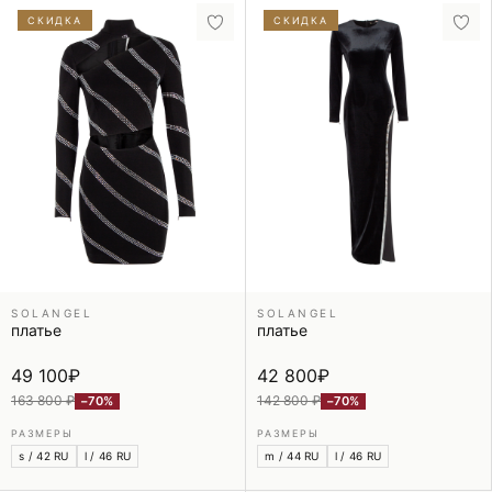
СКИДКА
СКИДКА
SOLANGEL
SOLANGEL
платье
платье
49 100
₽
42 800
₽
163 800 ₽
142 800 ₽
−70%
−70%
РАЗМЕРЫ
РАЗМЕРЫ
s / 42 RU
l / 46 RU
m / 44 RU
l / 46 RU