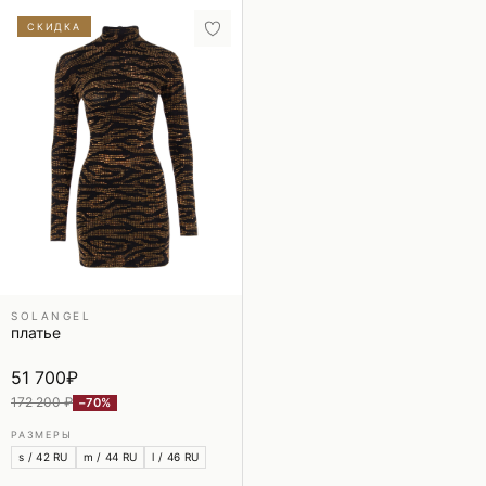
СКИДКА
SOLANGEL
платье
51 700
₽
172 200 ₽
−70%
РАЗМЕРЫ
s / 42 RU
m / 44 RU
l / 46 RU