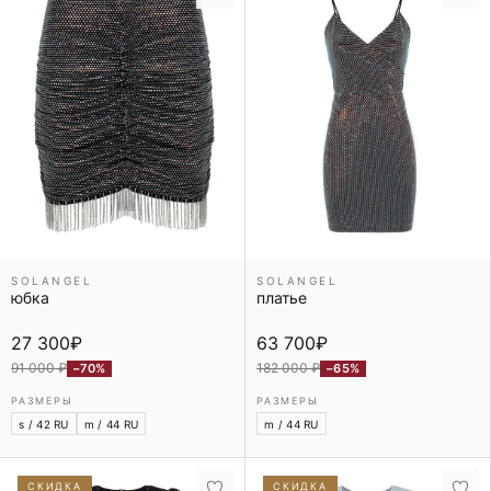
SOLANGEL
SOLANGEL
юбка
платье
27 300
₽
63 700
₽
91 000 ₽
182 000 ₽
−70%
−65%
РАЗМЕРЫ
РАЗМЕРЫ
s / 42 RU
m / 44 RU
m / 44 RU
СКИДКА
СКИДКА