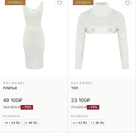
СКИДКА
СКИДКА
SOLANGEL
SOLANGEL
платье
топ
49 100
₽
23 100
₽
163 800 ₽
77 000 ₽
−70%
−70%
РАЗМЕРЫ
РАЗМЕРЫ
m / 44 RU
l / 46 RU
s / 42 RU
l / 46 RU