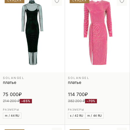
СКИДКА
СКИДКА
SOLANGEL
SOLANGEL
платье
платье
75 000
₽
114 700
₽
214 200 ₽
382 200 ₽
−65%
−70%
РАЗМЕРЫ
РАЗМЕРЫ
m / 44 RU
s / 42 RU
m / 44 RU