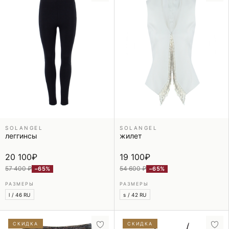
SOLANGEL
SOLANGEL
леггинсы
жилет
20 100
₽
19 100
₽
57 400 ₽
54 600 ₽
−65%
−65%
РАЗМЕРЫ
РАЗМЕРЫ
l / 46 RU
s / 42 RU
СКИДКА
СКИДКА