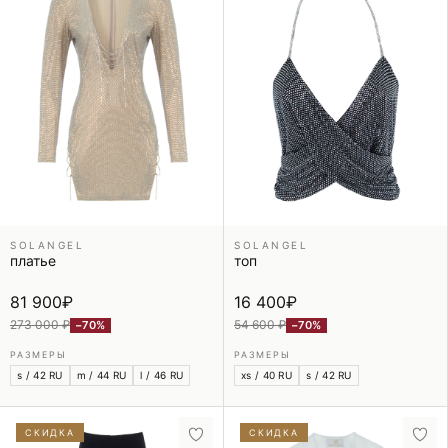
SOLANGEL
SOLANGEL
платье
топ
81 900
₽
16 400
₽
273 000 ₽
54 600 ₽
−70%
−70%
РАЗМЕРЫ
РАЗМЕРЫ
s / 42 RU
m / 44 RU
l / 46 RU
xs / 40 RU
s / 42 RU
СКИДКА
СКИДКА