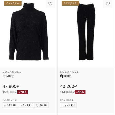
СКИДКА
СКИДКА
SOLANGEL
SOLANGEL
свитер
брюки
47 900
₽
40 200
₽
159 600 ₽
114 800 ₽
−70%
−65%
РАЗМЕРЫ
РАЗМЕРЫ
s / 42 RU
m / 44 RU
l / 46 RU
m / 44 RU