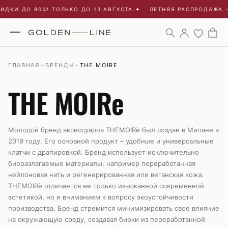
ДКИ ДО 80%! ТОЛЬКО ДО 13 АВГУСТА.
✦
ЛЕТНЯЯ РАСПРОДАЖА - 
ГЛАВНАЯ
БРЕНДЫ
THE MOIRE
→
→
THE MOIRe
Молодой бренд аксессуаров THEMOIRè был создан в Милане в
2019 году. Его основной продукт – удобные и универсальные
клатчи с драпировкой. Бренд использует исключительно
биоразлагаемые материалы, например переработанная
нейлоновая нить и регенерированная или веганская кожа.
THEMOIRè отличается не только изысканной современной
эстетикой, но и вниманием к вопросу экоустойчивости
производства. Бренд стремится минимизировать свое влияние
на окружающую среду, создавая бирки из переработанной