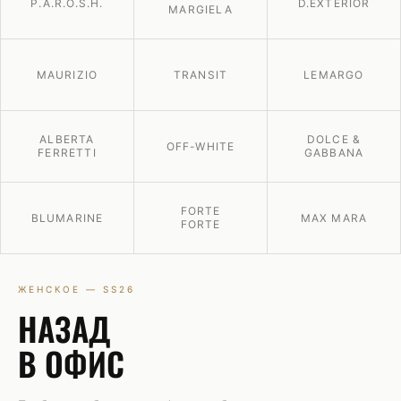
P.A.R.O.S.H.
D.EXTERIOR
MARGIELA
MAURIZIO
TRANSIT
LEMARGO
ALBERTA
DOLCE &
OFF-WHITE
FERRETTI
GABBANA
FORTE
BLUMARINE
MAX MARA
FORTE
ЖЕНСКОЕ — SS26
НАЗАД
В ОФИС