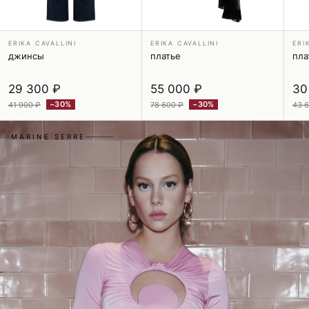
ERIKA CAVALLINI
ERIKA CAVALLINI
ERI
джинсы
платье
пла
29 300 ₽
55 000 ₽
30
−30%
−30%
41 900 ₽
78 600 ₽
43 
MARINE SERRE