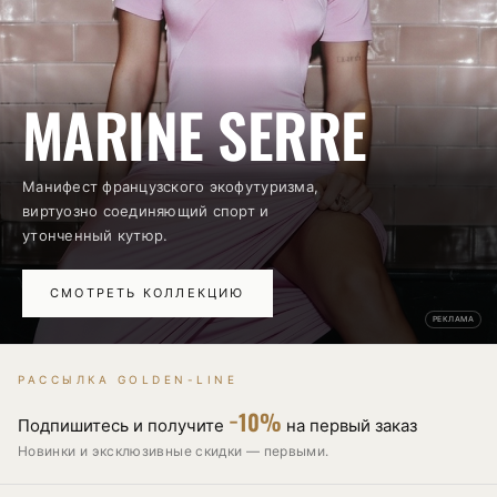
MARINE SERRE
Манифест французского экофутуризма,
виртуозно соединяющий спорт и
утонченный кутюр.
СМОТРЕТЬ КОЛЛЕКЦИЮ
РЕКЛАМА
РАССЫЛКА GOLDEN-LINE
−10%
Подпишитесь и получите
на первый заказ
Новинки и эксклюзивные скидки — первыми.