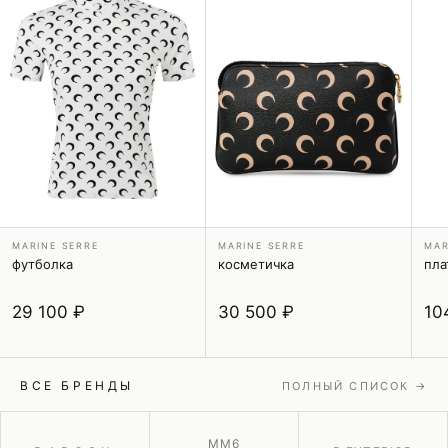
MARINE SERRE
MARINE SERRE
MAR
футболка
косметичка
пла
29 100 ₽
30 500 ₽
10
ВСЕ БРЕНДЫ
ПОЛНЫЙ СПИСОК →
MM6