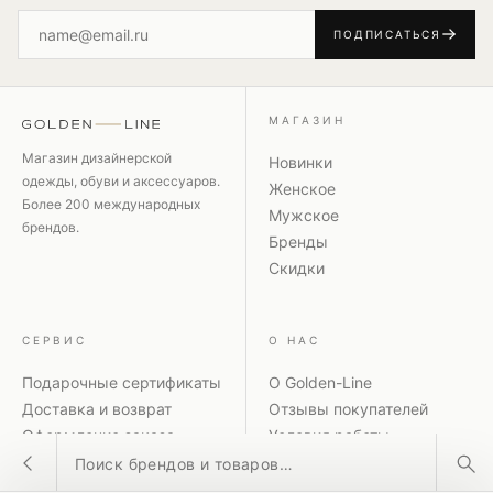
электронная почта
ПОДПИСАТЬСЯ
Website
МАГАЗИН
Магазин дизайнерской
Новинки
одежды, обуви и аксессуаров.
Женское
Более 200 международных
Мужское
брендов.
Бренды
Скидки
СЕРВИС
О НАС
Подарочные сертификаты
О Golden-Line
Доставка и возврат
Отзывы покупателей
Оформление заказа
Условия работы
Поиск товаров
Способы оплаты
Политика
Акции и скидки
конфиденциальности