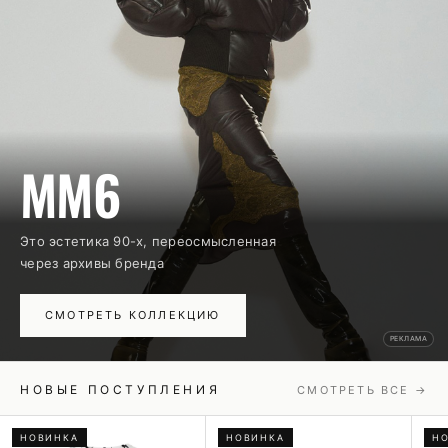
MM6
Это эстетика 90-х, переосмысленная
через архивы бренда
СМОТРЕТЬ КОЛЛЕКЦИЮ
РЕКЛАМА
НОВЫЕ ПОСТУПЛЕНИЯ
СМОТРЕТЬ ВСЕ →
НОВИНКА
НОВИНКА
Н