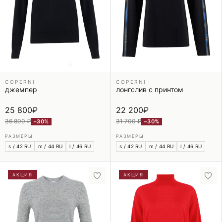
COPERNI
COPERNI
джемпер
лонгслив с принтом
25 800
₽
22 200
₽
36 800 ₽
31 700 ₽
−30%
−30%
РАЗМЕРЫ
РАЗМЕРЫ
s / 42 RU
m / 44 RU
l / 46 RU
s / 42 RU
m / 44 RU
l / 46 RU
АКЦИЯ
АКЦИЯ