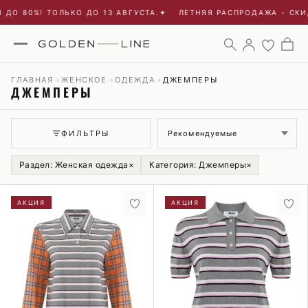
80%! ТОЛЬКО ДО 13 АВГУСТА.
✦
ЛЕТНЯЯ РАСПРОДАЖА - СКИДКИ 
ГЛАВНАЯ
ЖЕНСКОЕ
ОДЕЖДА
ДЖЕМПЕРЫ
→
→
→
ДЖЕМПЕРЫ
Сортировка
ФИЛЬТРЫ
Раздел: Женская одежда
×
Категория: Джемперы
×
АКЦИЯ
АКЦИЯ