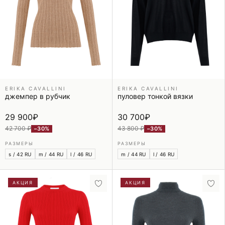
ERIKA CAVALLINI
ERIKA CAVALLINI
джемпер в рубчик
пуловер тонкой вязки
29 900
₽
30 700
₽
42 700 ₽
43 800 ₽
−30%
−30%
РАЗМЕРЫ
РАЗМЕРЫ
s / 42 RU
m / 44 RU
l / 46 RU
m / 44 RU
l / 46 RU
АКЦИЯ
АКЦИЯ