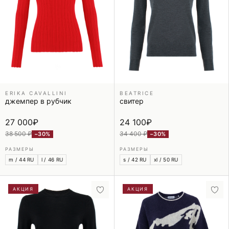
ERIKA CAVALLINI
BEATRICE
джемпер в рубчик
свитер
27 000
₽
24 100
₽
38 500 ₽
34 400 ₽
−30%
−30%
РАЗМЕРЫ
РАЗМЕРЫ
m / 44 RU
l / 46 RU
s / 42 RU
xl / 50 RU
АКЦИЯ
АКЦИЯ