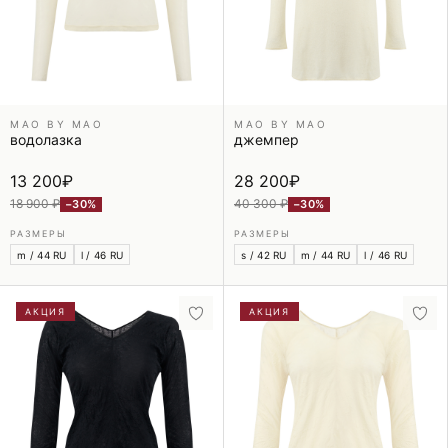
MAO BY MAO
MAO BY MAO
водолазка
джемпер
13 200
₽
28 200
₽
18 900 ₽
40 300 ₽
−30%
−30%
РАЗМЕРЫ
РАЗМЕРЫ
m / 44 RU
l / 46 RU
s / 42 RU
m / 44 RU
l / 46 RU
АКЦИЯ
АКЦИЯ