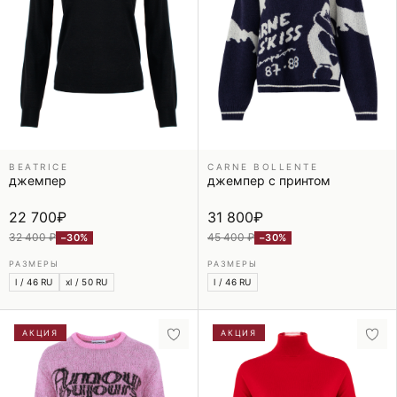
BEATRICE
CARNE BOLLENTE
джемпер
джемпер с принтом
22 700
₽
31 800
₽
32 400 ₽
45 400 ₽
−30%
−30%
РАЗМЕРЫ
РАЗМЕРЫ
l / 46 RU
xl / 50 RU
l / 46 RU
АКЦИЯ
АКЦИЯ