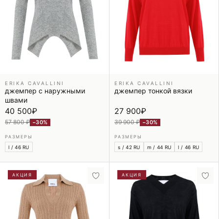
ERIKA CAVALLINI
ERIKA CAVALLINI
джемпер с наружными
джемпер тонкой вязки
швами
40 500
₽
27 900
₽
57 800 ₽
39 900 ₽
−30%
−30%
РАЗМЕРЫ
РАЗМЕРЫ
l / 46 RU
s / 42 RU
m / 44 RU
l / 46 RU
АКЦИЯ
АКЦИЯ