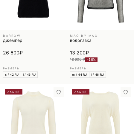
BARROW
MAO BY MAO
джемпер
водолазка
26 600
₽
13 200
₽
18 900 ₽
−30%
РАЗМЕРЫ
РАЗМЕРЫ
s / 42 RU
l / 46 RU
m / 44 RU
l / 46 RU
АКЦИЯ
АКЦИЯ