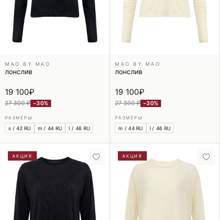
MAO BY MAO
MAO BY MAO
лонслив
лонслив
19 100
₽
19 100
₽
27 300 ₽
27 300 ₽
−30%
−30%
РАЗМЕРЫ
РАЗМЕРЫ
s / 42 RU
m / 44 RU
l / 46 RU
m / 44 RU
l / 46 RU
АКЦИЯ
АКЦИЯ