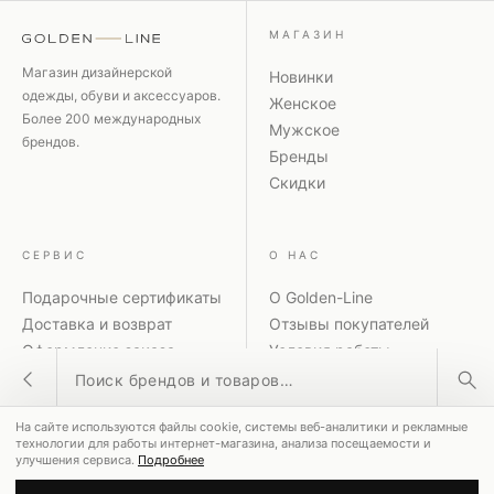
МАГАЗИН
Магазин дизайнерской
Новинки
одежды, обуви и аксессуаров.
Женское
Более 200 международных
Мужское
брендов.
Бренды
Скидки
СЕРВИС
О НАС
Подарочные сертификаты
О Golden-Line
Доставка и возврат
Отзывы покупателей
Оформление заказа
Условия работы
Поиск товаров
Способы оплаты
Политика
Акции и скидки
конфиденциальности
На сайте используются файлы cookie, системы веб-аналитики и рекламные
Контакты
Рассылка
ПОПУЛЯРНЫЕ ЗАПРОСЫ
технологии для работы интернет-магазина, анализа посещаемости и
улучшения сервиса.
Подробнее
MM6 Maison Margiela
Coperni
Dolce & Gabbana
© 2026 GOLDEN-LINE ·
8-800-551-00-28