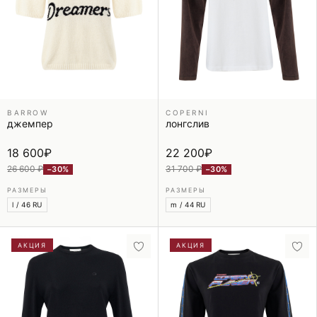
BARROW
COPERNI
джемпер
лонгслив
18 600
₽
22 200
₽
26 600 ₽
31 700 ₽
−30%
−30%
РАЗМЕРЫ
РАЗМЕРЫ
l / 46 RU
m / 44 RU
АКЦИЯ
АКЦИЯ