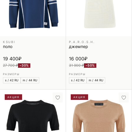
KSUBI
P.A.R.O.S.H.
поло
джемпер
19 400
₽
16 000
₽
27 700 ₽
31 900 ₽
−30%
−50%
РАЗМЕРЫ
РАЗМЕРЫ
s / 42 RU
m / 44 RU
s / 42 RU
m / 44 RU
АКЦИЯ
АКЦИЯ