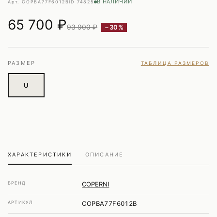
В НАЛИЧИИ
Арт. COPBA77F6012B
ID 74825
65 700
₽
93 900 ₽
−30%
РАЗМЕР
ТАБЛИЦА РАЗМЕРОВ
U
ХАРАКТЕРИСТИКИ
ОПИСАНИЕ
БРЕНД
COPERNI
АРТИКУЛ
COPBA77F6012B