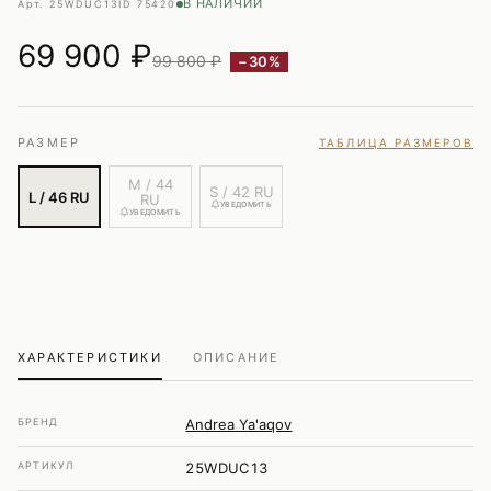
В НАЛИЧИИ
Арт. 25WDUC13
ID 75420
69 900
₽
99 800 ₽
−30%
РАЗМЕР
ТАБЛИЦА РАЗМЕРОВ
M / 44
S / 42 RU
L / 46 RU
RU
УВЕДОМИТЬ
УВЕДОМИТЬ
ХАРАКТЕРИСТИКИ
ОПИСАНИЕ
БРЕНД
Andrea Ya'aqov
АРТИКУЛ
25WDUC13