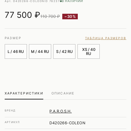
В НАЛИЧИИ
Арт. D420266-COLEON
ID 76237
77 500
₽
110 700 ₽
−30%
РАЗМЕР
ТАБЛИЦА РАЗМЕРОВ
XS / 40
L / 46 RU
M / 44 RU
S / 42 RU
RU
ХАРАКТЕРИСТИКИ
ОПИСАНИЕ
БРЕНД
P.A.R.O.S.H.
АРТИКУЛ
D420266-COLEON