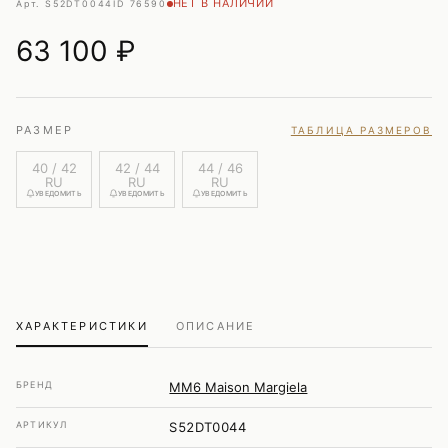
НЕТ В НАЛИЧИИ
Арт. S52DT0044
ID 76590
63 100
₽
РАЗМЕР
ТАБЛИЦА РАЗМЕРОВ
40 / 42
42 / 44
44 / 46
RU
RU
RU
УВЕДОМИТЬ
УВЕДОМИТЬ
УВЕДОМИТЬ
ХАРАКТЕРИСТИКИ
ОПИСАНИЕ
БРЕНД
MM6 Maison Margiela
АРТИКУЛ
S52DT0044