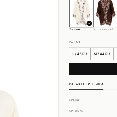
Шубы и дубленки
Юбки
✓
Белый
Коричневый
РАЗМЕР
L / 46 RU
M / 44 RU
ХАРАКТЕРИСТИКИ
БРЕНД
АРТИКУЛ