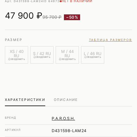
НЕТ В НАЛИЧИИ
Арт. D431598-LAM24
ID 64972
47 900
₽
95 700 ₽
−50%
РАЗМЕР
ТАБЛИЦА РАЗМЕРОВ
XS / 40
M / 44
S / 42 RU
L / 46 RU
RU
RU
УВЕДОМИТЬ
УВЕДОМИТЬ
УВЕДОМИТЬ
УВЕДОМИТЬ
ХАРАКТЕРИСТИКИ
ОПИСАНИЕ
БРЕНД
P.A.R.O.S.H.
АРТИКУЛ
D431598-LAM24