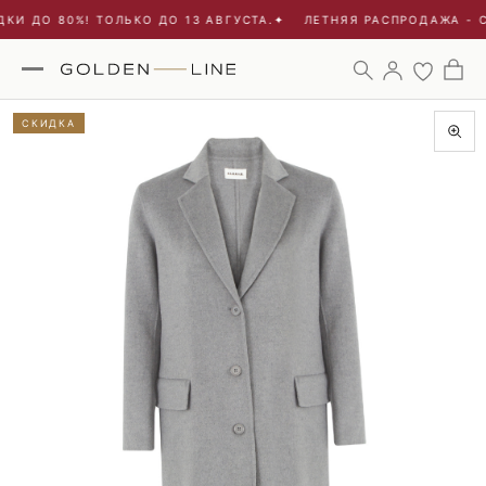
И ДО 80%! ТОЛЬКО ДО 13 АВГУСТА.
✦
ЛЕТНЯЯ РАСПРОДАЖА - СК
СКИДКА