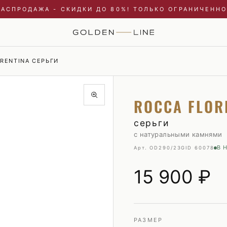
РАСПРОДАЖА - СКИДКИ ДО 80%! ТОЛЬКО ОГРАНИЧЕННО
RENTINA СЕРЬГИ
Купальники и пляжные туники
Пиджаки
ROCCA FLOR
Куртки
Плавки
Пальто и плащи
Пуховики
серьги
с натуральными камнями
Платья
Рубашки
В 
Арт. OD290/23G
ID 60078
Пуховики
Свитшоты и худи
Свитшоты и худи
Трикотаж
15 900
₽
Топы и майки
Футболки
Футболки
Шорты
Шорты
РАЗМЕР