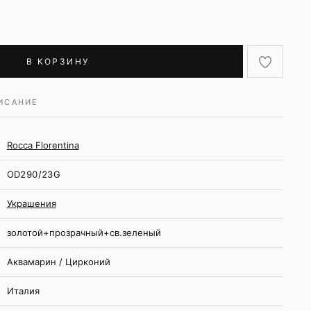
В КОРЗИНУ
ИСАНИЕ
Rocca Florentina
OD290/23G
Украшения
золотой+прозрачный+св.зеленый
Аквамарин / Цирконий
Италия