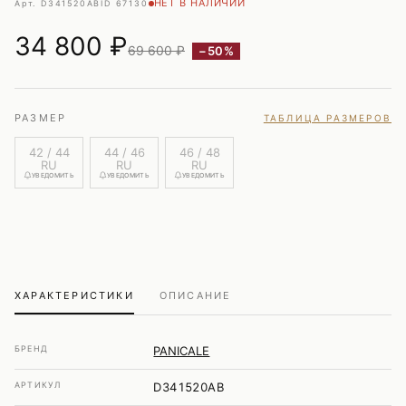
НЕТ В НАЛИЧИИ
Арт. D341520AB
ID 67130
34 800
₽
69 600 ₽
−50%
РАЗМЕР
ТАБЛИЦА РАЗМЕРОВ
42 / 44
44 / 46
46 / 48
RU
RU
RU
УВЕДОМИТЬ
УВЕДОМИТЬ
УВЕДОМИТЬ
ХАРАКТЕРИСТИКИ
ОПИСАНИЕ
БРЕНД
PANICALE
АРТИКУЛ
D341520AB