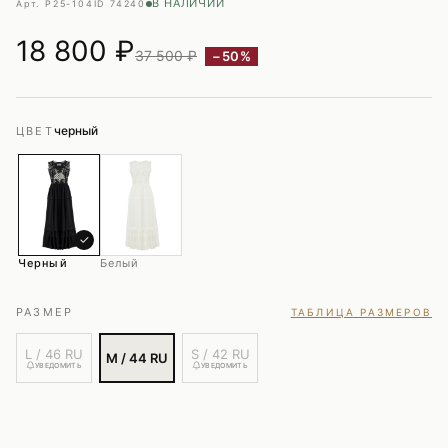
В НАЛИЧИИ
Арт. P25-104
ID 74240
18 800
₽
37 500 ₽
−50%
черный
ЦВЕТ
✓
Черный
Белый
РАЗМЕР
ТАБЛИЦА РАЗМЕРОВ
L / 46 RU
S / 42 RU
M / 44 RU
УВЕДОМИТЬ
УВЕДОМИТЬ