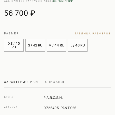
В НАЛИЧИИ
Арт. D725495-PANTY25
ID 73685
56 700
₽
РАЗМЕР
ТАБЛИЦА РАЗМЕРОВ
XS / 40
S / 42 RU
M / 44 RU
L / 46 RU
RU
ХАРАКТЕРИСТИКИ
ОПИСАНИЕ
БРЕНД
P.A.R.O.S.H.
АРТИКУЛ
D725495-PANTY25