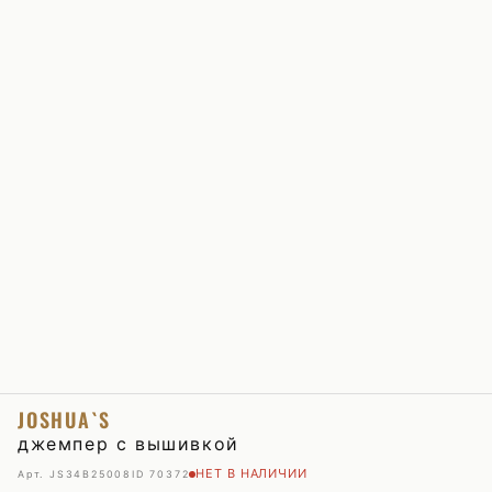
JOSHUA`S
джемпер с вышивкой
НЕТ В НАЛИЧИИ
Арт. JS34B25008
ID 70372