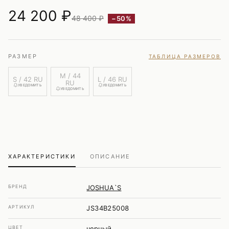
24 200
₽
48 400 ₽
−50%
РАЗМЕР
ТАБЛИЦА РАЗМЕРОВ
M / 44
S / 42 RU
L / 46 RU
RU
УВЕДОМИТЬ
УВЕДОМИТЬ
УВЕДОМИТЬ
ХАРАКТЕРИСТИКИ
ОПИСАНИЕ
БРЕНД
JOSHUA`S
АРТИКУЛ
JS34B25008
ЦВЕТ
черный