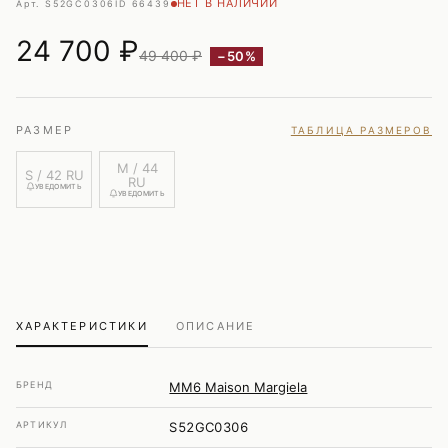
НЕТ В НАЛИЧИИ
Арт. S52GC0306
ID 66439
24 700
₽
49 400 ₽
−50%
РАЗМЕР
ТАБЛИЦА РАЗМЕРОВ
M / 44
S / 42 RU
RU
УВЕДОМИТЬ
УВЕДОМИТЬ
ХАРАКТЕРИСТИКИ
ОПИСАНИЕ
БРЕНД
MM6 Maison Margiela
АРТИКУЛ
S52GC0306