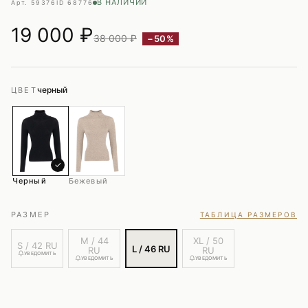
В НАЛИЧИИ
Арт. 59376
ID 68776
19 000
₽
38 000 ₽
−50%
черный
ЦВЕТ
✓
Черный
Бежевый
РАЗМЕР
ТАБЛИЦА РАЗМЕРОВ
M / 44
XL / 50
S / 42 RU
L / 46 RU
RU
RU
УВЕДОМИТЬ
УВЕДОМИТЬ
УВЕДОМИТЬ