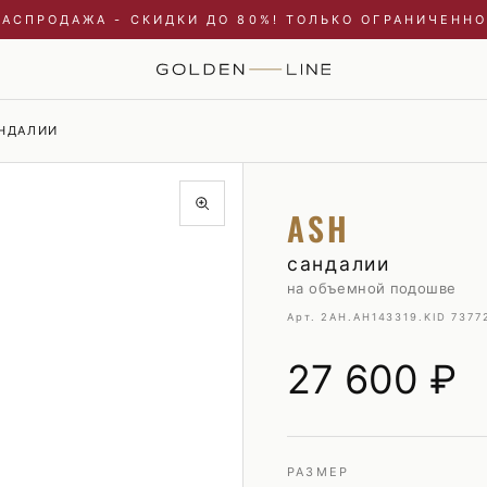
РАСПРОДАЖА - СКИДКИ ДО 80%! ТОЛЬКО ОГРАНИЧЕННО
АНДАЛИИ
Купальники и пляжные туники
Пиджаки
ASH
Куртки
Плавки
Пальто и плащи
Пуховики
сандалии
на объемной подошве
Платья
Рубашки
Арт. 2AH.AH143319.K
ID 7377
Пуховики
Свитшоты и худи
Свитшоты и худи
Трикотаж
27 600
₽
Топы и майки
Футболки
Футболки
Шорты
Шорты
РАЗМЕР