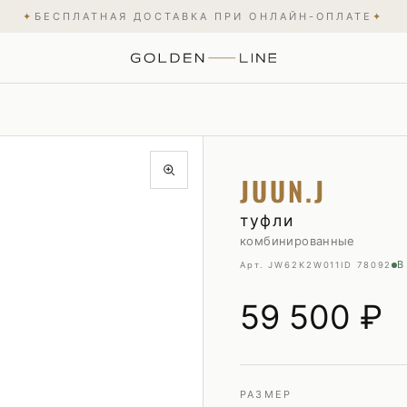
✦
БЕСПЛАТНАЯ ДОСТАВКА ПРИ ОНЛАЙН-ОПЛАТЕ
✦
Сандалии и сланцы
Пиджаки
JUUN.J
Туфли
Плавки
Эспадрильи
Пуховики
туфли
комбинированные
Рубашки
В
Арт. JW62K2W011
ID 78092
Свитшоты и худи
Трикотаж
59 500
₽
Футболки
Шорты
РАЗМЕР