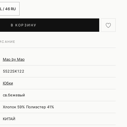
L / 46 RU
В КОРЗИНУ
ИСАНИЕ
Mao by Mao
5522SK122
Юбки
св.бежевый
Хлопок 59% Полиэстер 41%
КИТАЙ