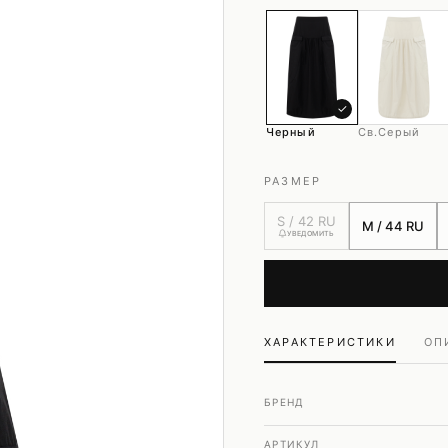
Шубы и дубленки
Юбки
✓
Черный
Св.серый
РАЗМЕР
S / 42 RU
M / 44 RU
УВЕДОМИТЬ
ХАРАКТЕРИСТИКИ
ОП
БРЕНД
АРТИКУЛ