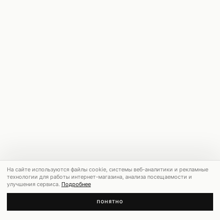
На сайте используются файлы cookie, системы веб-аналитики и рекламные
технологии для работы интернет-магазина, анализа посещаемости и
улучшения сервиса.
Подробнее
ПОНЯТНО