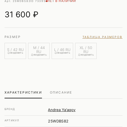
НЕТ В НАЛИЧИИ
Арт. 25WDBS82
ID 73395
31 600
₽
РАЗМЕР
ТАБЛИЦА РАЗМЕРОВ
M / 44
XL / 50
S / 42 RU
L / 46 RU
RU
RU
УВЕДОМИТЬ
УВЕДОМИТЬ
УВЕДОМИТЬ
УВЕДОМИТЬ
ХАРАКТЕРИСТИКИ
ОПИСАНИЕ
БРЕНД
Andrea Ya'aqov
АРТИКУЛ
25WDBS82