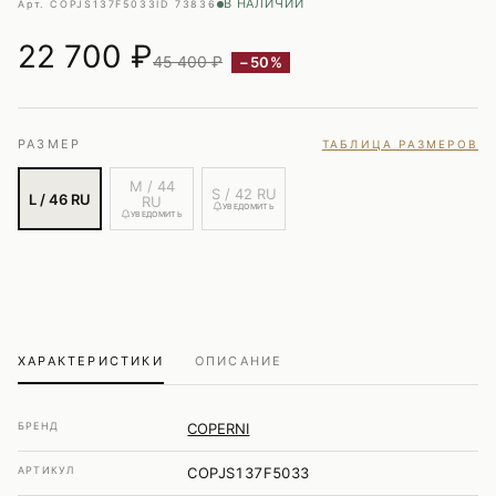
В НАЛИЧИИ
Арт. COPJS137F5033
ID 73836
22 700
₽
45 400 ₽
−50%
РАЗМЕР
ТАБЛИЦА РАЗМЕРОВ
M / 44
S / 42 RU
L / 46 RU
RU
УВЕДОМИТЬ
УВЕДОМИТЬ
ХАРАКТЕРИСТИКИ
ОПИСАНИЕ
БРЕНД
COPERNI
АРТИКУЛ
COPJS137F5033