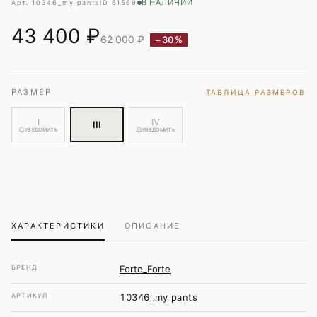
В НАЛИЧИИ
Арт. 10346_my pants
ID 61569
43 400
₽
62 000 ₽
−30%
РАЗМЕР
ТАБЛИЦА РАЗМЕРОВ
I
IV
III
УВЕДОМИТЬ
УВЕДОМИТЬ
ХАРАКТЕРИСТИКИ
ОПИСАНИЕ
БРЕНД
Forte_Forte
АРТИКУЛ
10346_my pants