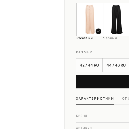
Шубы и дубленки
Юбки
✓
Розовый
Черный
РАЗМЕР
42 / 44 RU
44 / 46 RU
ХАРАКТЕРИСТИКИ
ОП
БРЕНД
АРТИКУЛ