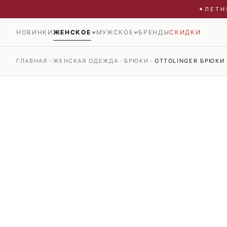
✦
ЛЕТН
НОВИНКИ
ЖЕНСКОЕ
МУЖСКОЕ
БРЕНДЫ
СКИДКИ
ГЛАВНАЯ
ЖЕНСКАЯ ОДЕЖДА
БРЮКИ
OTTOLINGER БРЮКИ
→
→
→
НОВОЕ
НОВОЕ
СКИДКИ
СКИДКИ
ВСЁ →
ВСЁ →
ОДЕЖДА
ОДЕЖДА
ОБУВЬ
ОБУВЬ
Блузы и рубашки
Брюки
АКСЕССУАРЫ
АКСЕССУАРЫ
Боди
Джинсы
Брюки
Жилеты
Водолазки
Кардиганы и олимпийки
Джемперы
Костюмы
Джинсы
Куртки
Жакеты
Нижнее бельё
Жилеты
Пальто и плащи
Кардиганы и олимпийки