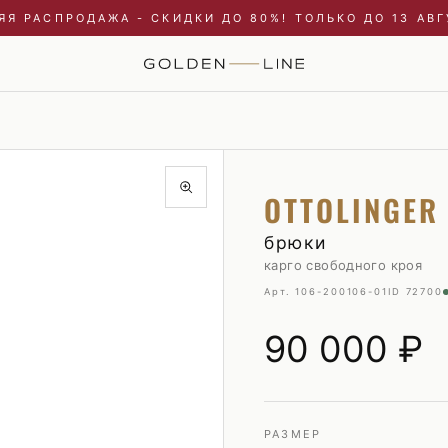
ЯЯ РАСПРОДАЖА - СКИДКИ ДО 80%! ТОЛЬКО ДО 13 АВГ
Купальники и пляжные туники
Пиджаки
OTTOLINGER
Куртки
Плавки
Пальто и плащи
Пуховики
брюки
карго свободного кроя
Платья
Рубашки
Арт. 106-200106-01
ID 72700
Пуховики
Свитшоты и худи
Свитшоты и худи
Трикотаж
90 000
₽
Топы и майки
Футболки
Футболки
Шорты
Шорты
РАЗМЕР