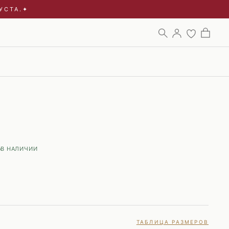
УСТА.
✦
ЖЕНСКОЕ
МУЖСКОЕ
НОВЫЙ
НОВЫЙ
СЕЗОН
СЕЗОН
СМОТРЕТЬ ВСЁ →
СМОТРЕТЬ ВСЁ →
В НАЛИЧИИ
ТАБЛИЦА РАЗМЕРОВ