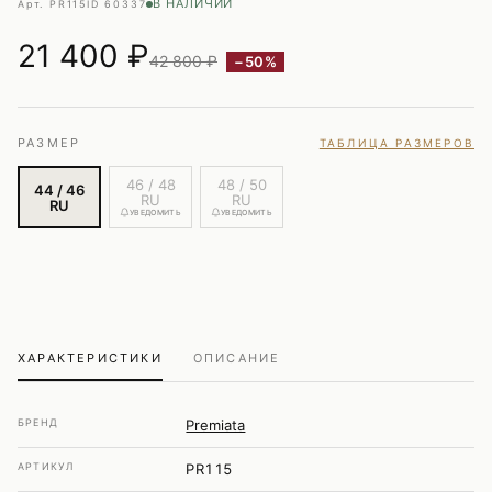
В НАЛИЧИИ
Арт. PR115
ID 60337
21 400
₽
42 800 ₽
−50%
РАЗМЕР
ТАБЛИЦА РАЗМЕРОВ
46 / 48
48 / 50
44 / 46
RU
RU
RU
УВЕДОМИТЬ
УВЕДОМИТЬ
ХАРАКТЕРИСТИКИ
ОПИСАНИЕ
БРЕНД
Premiata
АРТИКУЛ
PR115