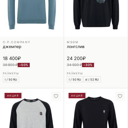
C.P.COMPANY
MSGM
джемпер
лонгслив
18 400
₽
24 200
₽
36 800 ₽
34 500 ₽
−50%
−30%
РАЗМЕРЫ
РАЗМЕРЫ
l / 50 RU
l / 50 RU
xl / 52 RU
АКЦИЯ
АКЦИЯ