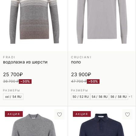
FRADI
CRUCIANI
водолазка из шерсти
поло
25 700
₽
23 900
₽
36 700 ₽
47 700 ₽
−30%
−50%
РАЗМЕРЫ
РАЗМЕРЫ
xxl / 54 RU
50 / 52 RU
54 / 56 RU
56 / 58 RU
+1
АКЦИЯ
АКЦИЯ