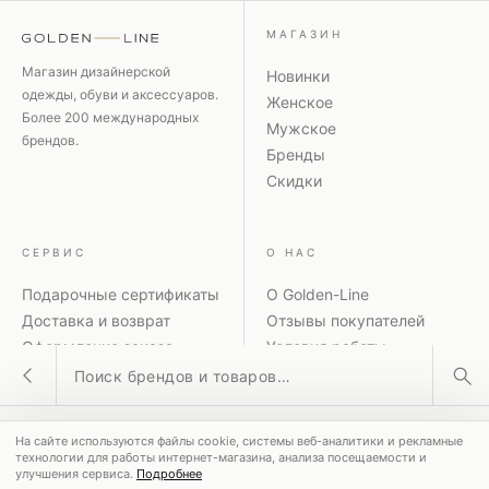
МАГАЗИН
Магазин дизайнерской
Новинки
одежды, обуви и аксессуаров.
Женское
Более 200 международных
Мужское
брендов.
Бренды
Скидки
СЕРВИС
О НАС
Подарочные сертификаты
О Golden-Line
Доставка и возврат
Отзывы покупателей
Оформление заказа
Условия работы
Поиск товаров
Способы оплаты
Политика
Акции и скидки
конфиденциальности
Контакты
Рассылка
ПОПУЛЯРНЫЕ ЗАПРОСЫ
На сайте используются файлы cookie, системы веб-аналитики и рекламные
MM6 Maison Margiela
Coperni
Dolce & Gabbana
технологии для работы интернет-магазина, анализа посещаемости и
улучшения сервиса.
Подробнее
© 2026 GOLDEN-LINE ·
8-800-551-00-28