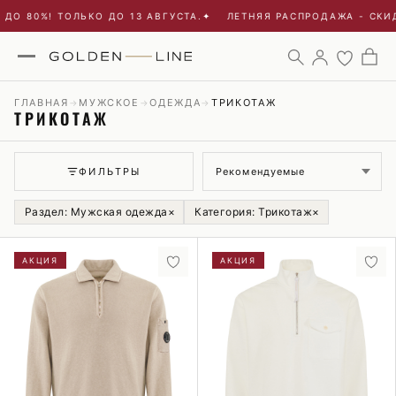
80%! ТОЛЬКО ДО 13 АВГУСТА.
✦
ЛЕТНЯЯ РАСПРОДАЖА - СКИДКИ Д
ГЛАВНАЯ
МУЖСКОЕ
ОДЕЖДА
ТРИКОТАЖ
→
→
→
ТРИКОТАЖ
Сортировка
ФИЛЬТРЫ
Раздел: Мужская одежда
×
Категория: Трикотаж
×
АКЦИЯ
АКЦИЯ