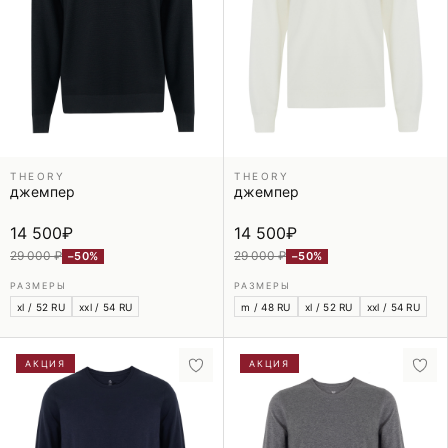
THEORY
THEORY
джемпер
джемпер
14 500
₽
14 500
₽
29 000 ₽
29 000 ₽
−50%
−50%
РАЗМЕРЫ
РАЗМЕРЫ
xl / 52 RU
xxl / 54 RU
m / 48 RU
xl / 52 RU
xxl / 54 RU
АКЦИЯ
АКЦИЯ