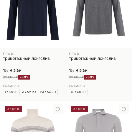
FRADI
FRADI
трикотажный лонгслив
трикотажный лонгслив
15 800
₽
15 800
₽
22 600 ₽
22 600 ₽
−30%
−30%
РАЗМЕРЫ
РАЗМЕРЫ
l / 50 RU
xl / 52 RU
xxl / 54 RU
m / 48 RU
АКЦИЯ
АКЦИЯ