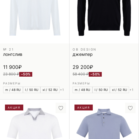
№ 21
OB DESIGN
лонгслив
джемпер
11 900
₽
29 200
₽
23 800 ₽
58 400 ₽
−50%
−50%
РАЗМЕРЫ
РАЗМЕРЫ
m / 48 RU
l / 50 RU
xl / 52 RU
+1
m / 48 RU
l / 50 RU
xl / 52 RU
+1
АКЦИЯ
АКЦИЯ