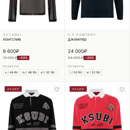
44 LABEL
C.P.COMPANY
лонгслив
джемпер
9 600
₽
24 000
₽
19 100 ₽
34 300 ₽
−50%
−30%
РАЗМЕРЫ
РАЗМЕРЫ
s / 46 RU
m / 48 RU
xl / 52 RU
l / 50 RU
xl / 52 RU
АКЦИЯ
АКЦИЯ