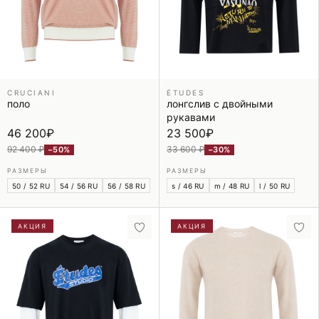
CRUCIANI
ÉTUDES
поло
лонгслив с двойными
рукавами
46 200
₽
23 500
₽
92 400 ₽
33 600 ₽
−50%
−30%
РАЗМЕРЫ
РАЗМЕРЫ
50 / 52 RU
54 / 56 RU
56 / 58 RU
s / 46 RU
m / 48 RU
l / 50 RU
АКЦИЯ
АКЦИЯ