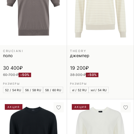
CRUCIANI
THEORY
поло
джемпер
30 400
₽
19 200
₽
60 700 ₽
38 300 ₽
−50%
−50%
РАЗМЕРЫ
РАЗМЕРЫ
52 / 54 RU
56 / 58 RU
58 / 60 RU
xl / 52 RU
xxl / 54 RU
АКЦИЯ
АКЦИЯ