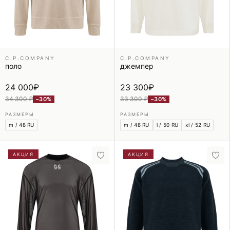
C.P.COMPANY
C.P.COMPANY
поло
джемпер
24 000
₽
23 300
₽
34 300 ₽
33 300 ₽
−30%
−30%
РАЗМЕРЫ
РАЗМЕРЫ
m / 48 RU
m / 48 RU
l / 50 RU
xl / 52 RU
АКЦИЯ
АКЦИЯ