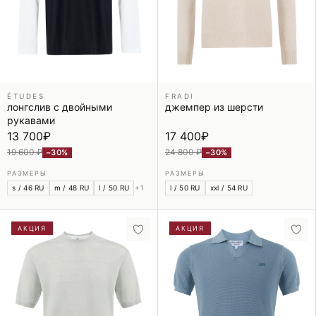
ÉTUDES
FRADI
лонгслив с двойными
джемпер из шерсти
рукавами
13 700
₽
17 400
₽
19 600 ₽
24 800 ₽
−30%
−30%
РАЗМЕРЫ
РАЗМЕРЫ
s / 46 RU
m / 48 RU
l / 50 RU
+1
l / 50 RU
xxl / 54 RU
АКЦИЯ
АКЦИЯ