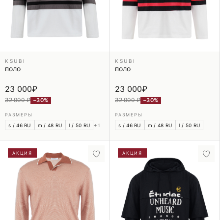
KSUBI
KSUBI
поло
поло
23 000
₽
23 000
₽
32 900 ₽
32 900 ₽
−30%
−30%
РАЗМЕРЫ
РАЗМЕРЫ
s / 46 RU
m / 48 RU
l / 50 RU
+1
s / 46 RU
m / 48 RU
l / 50 RU
АКЦИЯ
АКЦИЯ