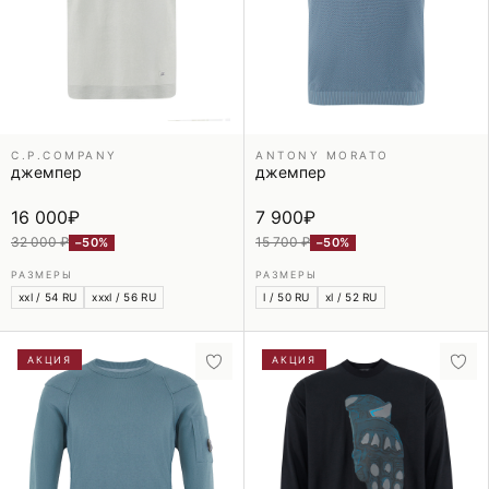
C.P.COMPANY
ANTONY MORATO
джемпер
джемпер
16 000
₽
7 900
₽
32 000 ₽
15 700 ₽
−50%
−50%
РАЗМЕРЫ
РАЗМЕРЫ
xxl / 54 RU
xxxl / 56 RU
l / 50 RU
xl / 52 RU
АКЦИЯ
АКЦИЯ