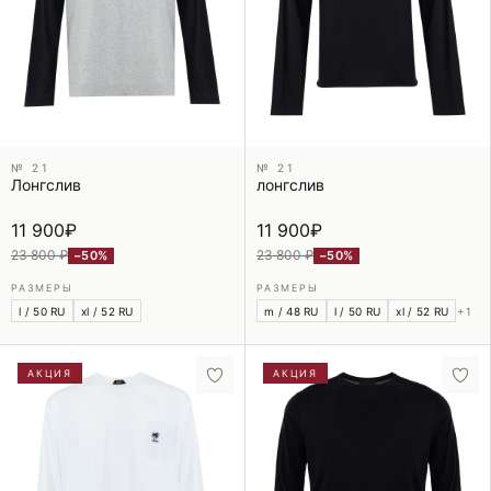
№ 21
№ 21
Лонгслив
лонгслив
11 900
₽
11 900
₽
23 800 ₽
23 800 ₽
−50%
−50%
РАЗМЕРЫ
РАЗМЕРЫ
l / 50 RU
xl / 52 RU
m / 48 RU
l / 50 RU
xl / 52 RU
+1
АКЦИЯ
АКЦИЯ