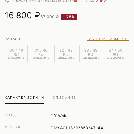
НЕТ В НАЛИЧИИ
Арт. OMYA011S203860247144
ID 46682
16 800
₽
67 000 ₽
−75%
РАЗМЕР
ТАБЛИЦА РАЗМЕРОВ
30 / 46
31 / 46
32 / 48
33 / 48
34 / 50
RU
RU
RU
RU
RU
УВЕДОМИТЬ
УВЕДОМИТЬ
УВЕДОМИТЬ
УВЕДОМИТЬ
УВЕДОМИТЬ
ХАРАКТЕРИСТИКИ
ОПИСАНИЕ
БРЕНД
Off-White
АРТИКУЛ
OMYA011S203860247144