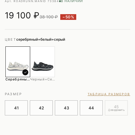
В НАЛИЧИИ
Арт. ROADRUNN.MAN
ID 73384
19 100
₽
38 100 ₽
−50%
серебряный+белый+серый
ЦВЕТ
✓
Серебряный+белый+серый
Черный+серый
РАЗМЕР
ТАБЛИЦА РАЗМЕРОВ
45
41
42
43
44
УВЕДОМИТЬ