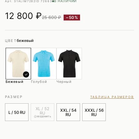
В НАЛИЧИИ
Арт. 31ALIM7282
ID 72663
12 800
₽
25 600 ₽
−50%
бежевый
ЦВЕТ
✓
Бежевый
Голубой
Черный
РАЗМЕР
ТАБЛИЦА РАЗМЕРОВ
XL / 52
XXL / 54
XXXL / 56
L / 50 RU
RU
RU
RU
УВЕДОМИТЬ