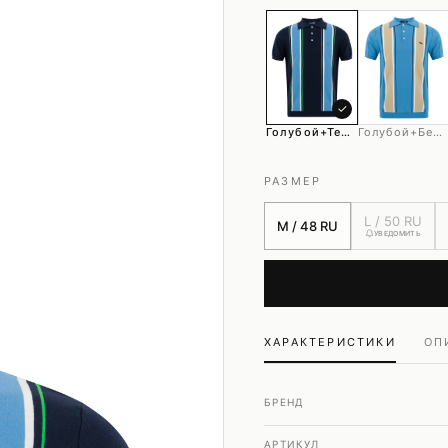
Шубы и дубленки
Юбки
✓
Голубой+тем.синий+принт
Голубой+бежевый+принт
РАЗМЕР
L / 50 RU
M / 48 RU
УВЕДОМИТЬ
ХАРАКТЕРИСТИКИ
ОП
БРЕНД
АРТИКУЛ